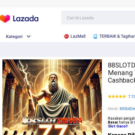
LazMall
TERBAIK & Tagiha
Kategori
88SLOTDE
Menang T
Cashback
7.7
Merek
:
88SlotD
Rasakan pengal
Besar
hanya di
Slot Gacor
!